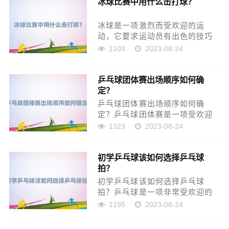
冰球比赛中用什么击打球？
胜负，这项运动既考验运动员的
力量、速度和协调性，也需要他
们...
冰球是一项激烈而受欢迎的运
动，它要求运动员有出色的技巧
和力量，在冰球比赛中，击打球
1103
2023-08-24
是非常重要的一环，而运动员使
用的击打工具也是不可或缺的，
乒乓球团体赛出场顺序如何确
在冰球比赛中，运动员使用什么
定？
来击打球呢？一、冰球棍冰球棍
是冰...
乒乓球团体赛出场顺序如何确
定？乒乓球团体赛是一项受欢迎
的体育比赛，不仅需要运动员的
1323
2023-08-24
个人实力，还需要团队的协作和
配合，而确定乒乓球团体赛的出
初学乒乓球该如何选择乒乓球
场顺序是一个关键的环节，它直
拍？
接影响着比赛的进行和结果，乒
乓球...
初学乒乓球该如何选择乒乓球
拍？乒乓球是一项非常受欢迎的
体育运动，它不仅能够锻炼身
1195
2023-08-24
体，还能提高反应能力和协调
性，对于初学者来说，选择一款