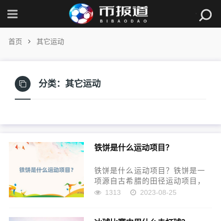
首页
其它运动
分类：
其它运动
铁饼是什么运动项目？
铁饼是什么运动项目？铁饼是一
项源自古希腊的田径运动项目，
也是现代奥运会的传统项目之
1313
2023-08-25
一，它要求运动员将一块重约2公
斤的铁饼投掷出去，以远距离决