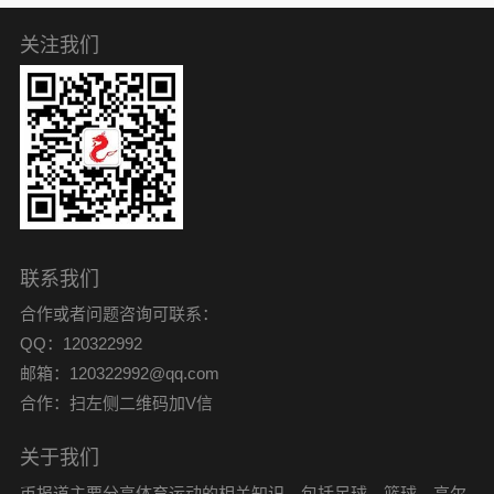
关注我们
联系我们
合作或者问题咨询可联系：
QQ：120322992
邮箱：120322992@qq.com
合作：扫左侧二维码加V信
关于我们
币报道主要分享体育运动的相关知识，包括足球、篮球、高尔