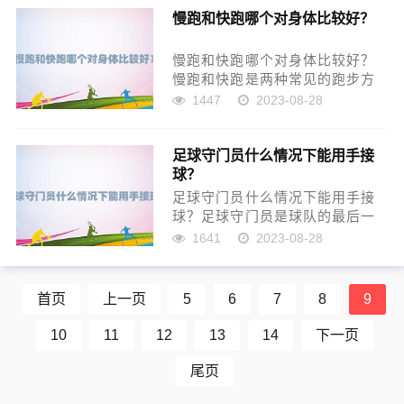
慢跑和快跑哪个对身体比较好？
能快速学会蛙泳呢？在本文中，
我将分享一些经验和技巧，帮助
你...
慢跑和快跑哪个对身体比较好？
慢跑和快跑是两种常见的跑步方
式，它们在训练效果和对身体的
1447
2023-08-28
影响上有所不同，究竟是慢跑还
是快跑对身体更好呢？本文将从
足球守门员什么情况下能用手接
多个方面来探讨这个问题。一、
球？
心血管健康慢跑和快跑对心血管
健...
足球守门员什么情况下能用手接
球？足球守门员是球队的最后一
道防线，他们担负着保护球门不
1641
2023-08-28
被对方射门得分的责任，在比赛
中，守门员可以使用自己的身体
各个部位来防守，包括双手，守
首页
上一页
5
6
7
8
9
门员在什么情况下才能用手接球
呢...
10
11
12
13
14
下一页
尾页