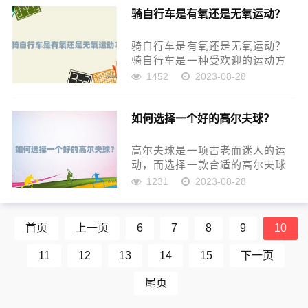
骑自行车是有氧还是无氧运动？
着重要的影响，在乒乓球拍中，
直拍和横拍是两种常见的设计，
它...
骑自行车是有氧还是无氧运动？
骑自行车是一种受欢迎的运动方
式，不仅可以锻炼身体，还能享
1452
2023-08-28
受到大自然的美景，有些人对于
骑自行车是属于有氧运动还是无
如何选择一个好的高尔夫球？
氧运动存在一些疑问，在这篇文
章中，我们将从多个方面来探讨
这...
高尔夫球是一项古老而迷人的运
动，而选择一款合适的高尔夫球
牌子对于每一位热爱高尔夫的球
1231
2023-08-28
手来说都是至关重要的，不同的
高尔夫球牌子在材质、设计和性
能上存在差异，因此，选购适合
首页
上一页
6
7
8
9
10
自己的高尔夫球牌子是提高球技
和...
11
12
13
14
15
下一页
尾页