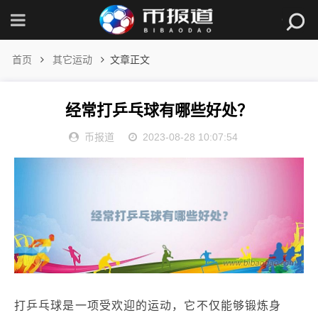
首页
其它运动
文章正文
经常打乒乓球有哪些好处？
币报道
2023-08-28 10:07:54
打乒乓球是一项受欢迎的运动，它不仅能够锻炼身