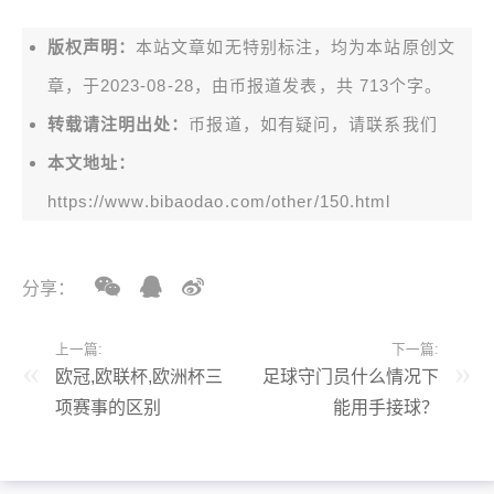
版权声明：
本站文章如无特别标注，均为本站原创文
章，于2023-08-28，由
币报道
发表，共 713个字。
转载请注明出处：
币报道，如有疑问，请联系我们
本文地址：
https://www.bibaodao.com/other/150.html
分享：
上一篇:
下一篇:
欧冠,欧联杯,欧洲杯三
足球守门员什么情况下
项赛事的区别
能用手接球？