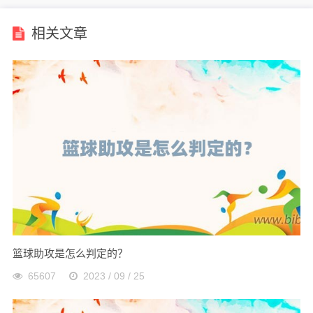
相关文章
篮球助攻是怎么判定的？
65607
2023 / 09 / 25