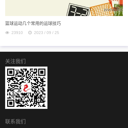
篮球运动几个常用的运球技巧
23910
2023 / 09 / 25
关注我们
联系我们