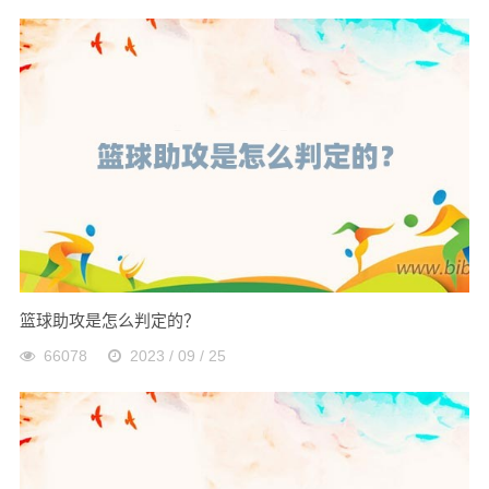
篮球助攻是怎么判定的？
66078
2023 / 09 / 25