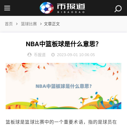
首页
篮球比赛
文章正文
NBA中篮板球是什么意思？
币报道
2023-09-01 10:06:05
篮板球是篮球比赛中的一个重要术语，指的是球员在