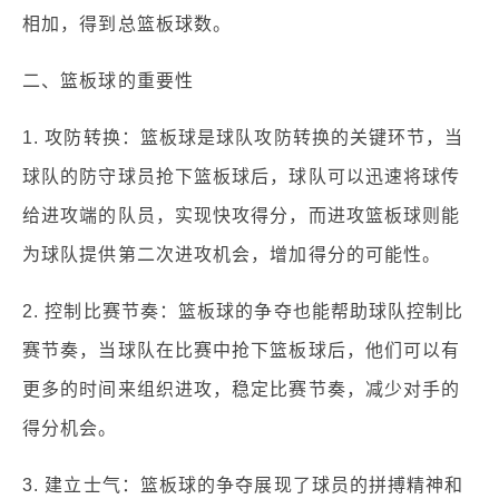
相加，得到总篮板球数。
二、篮板球的重要性
1. 攻防转换：篮板球是球队攻防转换的关键环节，当
球队的防守球员抢下篮板球后，球队可以迅速将球传
给进攻端的队员，实现快攻得分，而进攻篮板球则能
为球队提供第二次进攻机会，增加得分的可能性。
2. 控制比赛节奏：篮板球的争夺也能帮助球队控制比
赛节奏，当球队在比赛中抢下篮板球后，他们可以有
更多的时间来组织进攻，稳定比赛节奏，减少对手的
得分机会。
3. 建立士气：篮板球的争夺展现了球员的拼搏精神和