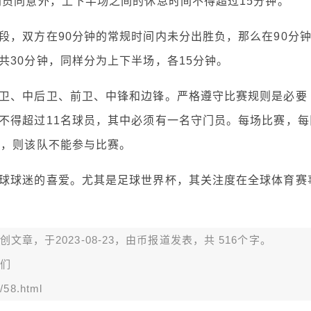
判员同意外，上下半场之间的休息时间不得超过15分钟。
段，双方在90分钟的常规时间内未分出胜负，那么在90分
共30分钟，同样分为上下半场，各15分钟。
卫、中后卫、前卫、中锋和边锋。严格遵守比赛规则是必要
不得超过11名球员，其中必须有一名守门员。每场比赛，每
人，则该队不能参与比赛。
球球迷的喜爱。尤其是足球世界杯，其关注度在全球体育赛
章，于2023-08-23，由
币报道
发表，共 516个字。
们
/58.html