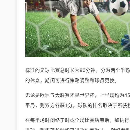
标准的足球比赛总时长为90分钟，分为两个半场
的休息，期间可进行策略调整和球员更换。
无论是欧洲五大联赛还是世界杯，上半场均为4
平局，则双方各获1分。球队的排名取决于所获
在每半场时间终了时或全场比赛结束后，如执行