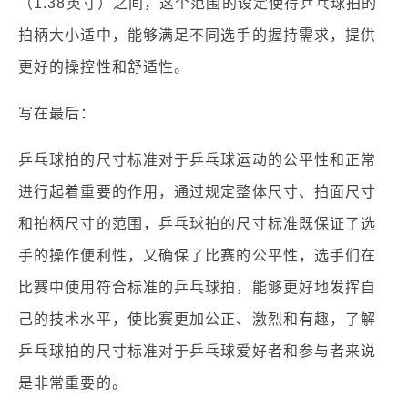
（1.38英寸）之间，这个范围的设定使得乒乓球拍的
拍柄大小适中，能够满足不同选手的握持需求，提供
更好的操控性和舒适性。
写在最后：
乒乓球拍的尺寸标准对于乒乓球运动的公平性和正常
进行起着重要的作用，通过规定整体尺寸、拍面尺寸
和拍柄尺寸的范围，乒乓球拍的尺寸标准既保证了选
手的操作便利性，又确保了比赛的公平性，选手们在
比赛中使用符合标准的乒乓球拍，能够更好地发挥自
己的技术水平，使比赛更加公正、激烈和有趣，了解
乒乓球拍的尺寸标准对于乒乓球爱好者和参与者来说
是非常重要的。