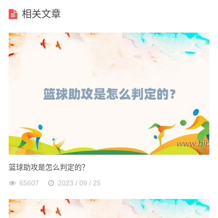
相关文章
篮球助攻是怎么判定的？
65607
2023 / 09 / 25