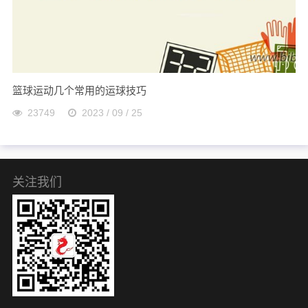
篮球运动几个常用的运球技巧
23749
2023 / 09 / 25
关注我们