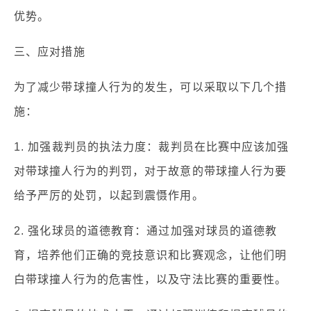
优势。
三、应对措施
为了减少带球撞人行为的发生，可以采取以下几个措
施：
1. 加强裁判员的执法力度：裁判员在比赛中应该加强
对带球撞人行为的判罚，对于故意的带球撞人行为要
给予严厉的处罚，以起到震慑作用。
2. 强化球员的道德教育：通过加强对球员的道德教
育，培养他们正确的竞技意识和比赛观念，让他们明
白带球撞人行为的危害性，以及守法比赛的重要性。