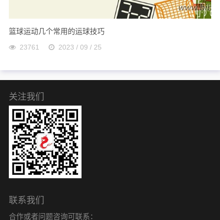
篮球运动几个常用的运球技巧
23761
2023 / 09 / 25
关注我们
联系我们
合作或者问题咨询可联系：