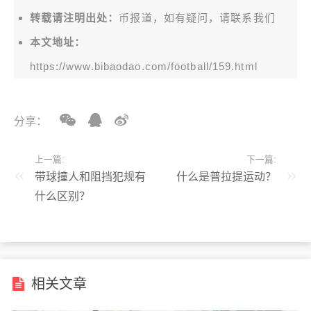
转载请注明出处：
币报道，如有疑问，请联系我们
本文地址：
https://www.bibaodao.com/football/159.html
分享：
上一篇:
下一篇:
带球撞人和阻挡犯规有
什么是普拉提运动？
什么区别？
相关文章