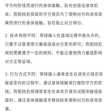
守方的防线而进行的身体接触，旨在创造出进攻机
会；而阻挡犯规是防守方球员为了限制对方的进攻效
果而进行的身体接触，旨在阻止对方得分。
2. 技术规则不同：带球撞人在篮球比赛中是允许的，
只要不过度使用力量或造成对方受伤即可；而阻挡犯
规则需要遵守一定的规则，不能过度使用力量或影响
对方正常运球。
3. 行为方式不同：带球撞人通常发生在进攻方球员突
破或变向的过程中，通过身体接触来打破防守方的防
线；而阻挡犯规通常发生在进攻方球员试图突破或投
篮时，通过身体接触或手臂挡拆来限制对方的进攻效
果。