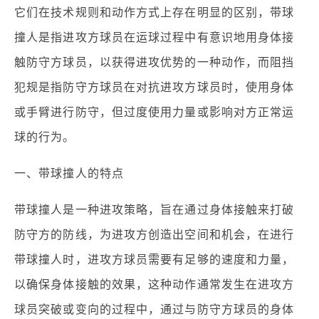
它们在技术规则和动作方式上存在明显的区别，带球
撞人是指进攻方球员在运球过程中有意识地用身体接
触防守方球员，以获得进攻优势的一种动作，而阻挡
犯规是指防守方球员在对抗进攻方球员时，使用身体
或手臂进行防守，但过度使用力量或影响对方正常运
球的行为。
一、带球撞人的特点
带球撞人是一种进攻策略，旨在通过身体接触来打破
防守方的防线，为进攻方创造出空间和机会，在进行
带球撞人时，进攻方球员需要有足够的速度和力量，
以确保身体接触的效果，这种动作通常发生在进攻方
球员突破或变向的过程中，通过与防守方球员的身体