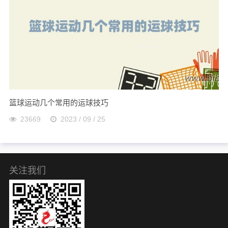
篮球运动几个常用的运球技巧
23669
2023 / 09 / 25
关注我们