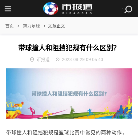
首页
魅力足球
文章正文
带球撞人和阻挡犯规有什么区别？
币报道
2023-08-29 09:05:43
带球撞人和阻挡犯规是篮球比赛中常见的两种动作，